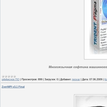
Многоязычная софтина машинного 
оффисное ПО
|
Просмотров:
899
|
Загрузок:
0
|
Добавил:
neovar
|
Дата:
07.06.2009
|
К
ZverWPI v3.1 Final