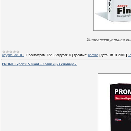
Интеллектуальная си
оффисное ПО
|
Просмотров:
722
|
Загрузок:
0
|
Добавил:
neovar
|
Дата:
18.01.2010
|
К
PROMT Expert 8.5 Giant + Коллекция словарей