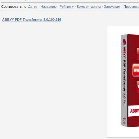
Сортировать по
:
Дате
·
Названию
·
Рейтингу
·
Комментариям
·
Загрузкам
·
Просмот
ABBYY PDF Transformer 3.0.100.216