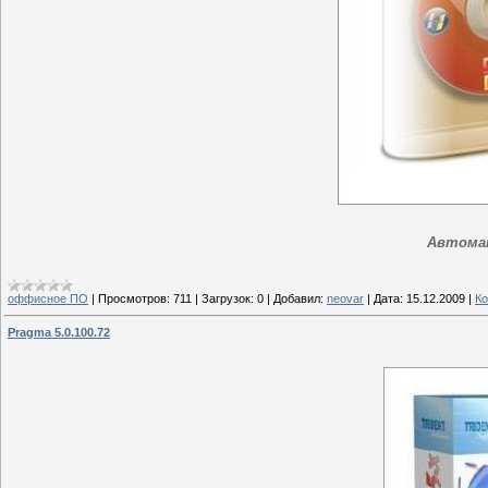
Автомат
оффисное ПО
|
Просмотров:
711
|
Загрузок:
0
|
Добавил:
neovar
|
Дата:
15.12.2009
|
Ко
Pragma 5.0.100.72