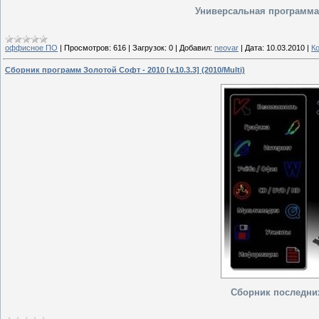
Универсальная программа
оффисное ПО
|
Просмотров:
616
|
Загрузок:
0
|
Добавил:
neovar
|
Дата:
10.03.2010
|
К
Cборник программ Золотой Софт - 2010 [v.10.3.3] (2010/Multi)
Сборник последни