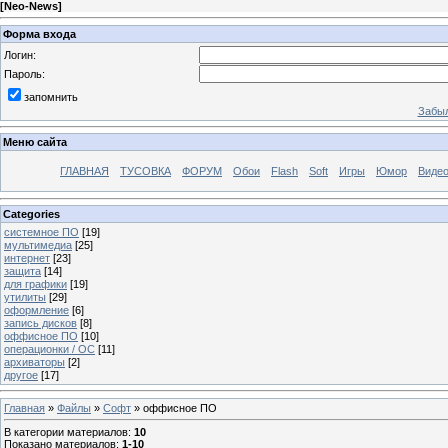
[
Neo-News
]
Форма входа
Логин:
Пароль:
запомнить
Забыл
Меню сайта
ГЛАВНАЯ
ТУСОВКА
ФОРУМ
Обои
Flash
Soft
Игры
Юмор
Виде
Categories
системное ПО
[19]
мультимедиа
[25]
интернет
[23]
защита
[14]
для графики
[19]
утилиты
[29]
оформление
[6]
запись дисков
[8]
оффисное ПО
[10]
операционки / OC
[11]
архиваторы
[2]
другое
[17]
Главная
»
Файлы
»
Софт
» оффисное ПО
В категории материалов
:
10
Показано материалов
:
1-10