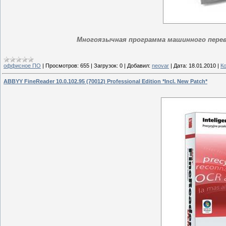
Многоязычная программа машинного перево
оффисное ПО
|
Просмотров:
655
|
Загрузок:
0
|
Добавил:
neovar
|
Дата:
18.01.2010
|
К
ABBYY FineReader 10.0.102.95 (70012) Professional Edition *Incl. New Patch*