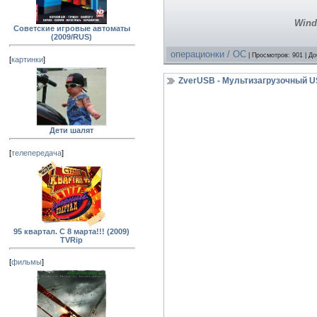
Wind
Советские игровые автоматы
(2009/RUS)
операционки / OC
| Просмотров: 901 | Д
[
картинки
]
ZverUSB - Мультизагрузочный U
Дети шалят
[
телепередача
]
95 квартал. С 8 марта!!! (2009)
TVRip
[
фильмы
]