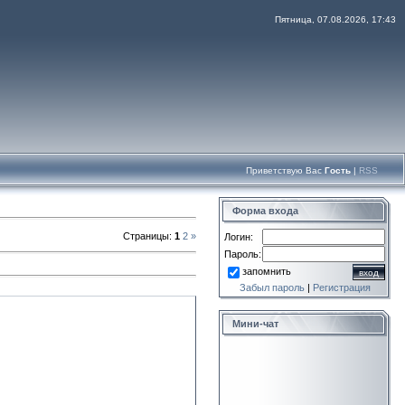
Пятница, 07.08.2026, 17:43
Приветствую Вас
Гость
|
RSS
Форма входа
Страницы
:
1
2
»
Логин:
Пароль:
запомнить
Забыл пароль
|
Регистрация
Мини-чат