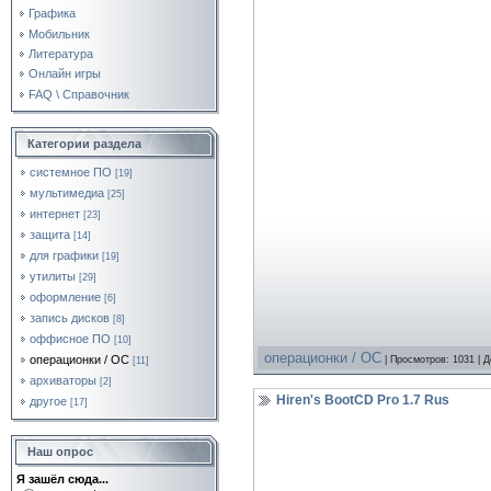
Графика
Мобильник
Литература
Онлайн игры
FAQ \ Справочник
Категории раздела
системное ПО
[19]
мультимедиа
[25]
интернет
[23]
защита
[14]
для графики
[19]
утилиты
[29]
оформление
[6]
запись дисков
[8]
оффисное ПО
[10]
операционки / OC
операционки / OC
| Просмотров: 1031 | 
[11]
архиваторы
[2]
Hiren's BootCD Pro 1.7 Rus
другое
[17]
Наш опрос
Я зашёл сюда...