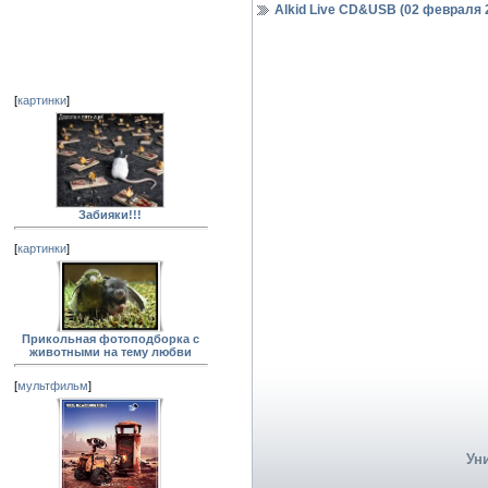
Alkid Live CD&USB (02 февраля 
[
картинки
]
Забияки!!!
[
картинки
]
Прикольная фотоподборка с
животными на тему любви
[
мультфильм
]
Ун