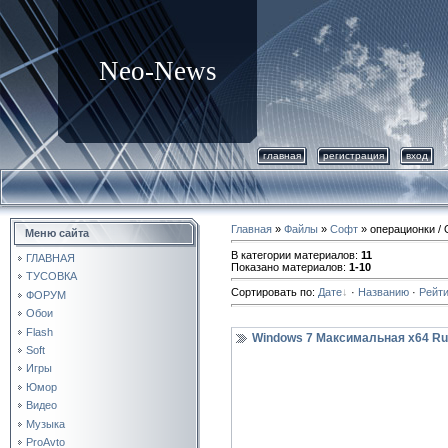
Neo-News
главная
регистрация
вход
Главная
»
Файлы
»
Софт
» операционки /
Меню сайта
В категории материалов
:
11
ГЛАВНАЯ
Показано материалов
:
1-10
ТУСОВКА
Сортировать по
:
Дате
·
Названию
·
Рейти
ФОРУМ
Обои
Flash
Windows 7 Максимальная x64 Rus
Soft
Игры
Юмор
Видео
Музыка
ProAvto