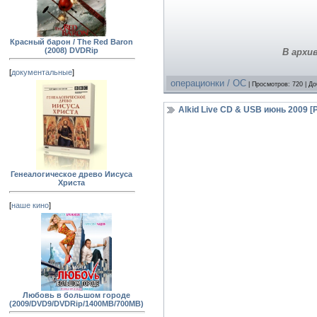
Красный барон / The Red Baron
(2008) DVDRip
В архи
[
документальные
]
операционки / OC
| Просмотров: 720 | Д
Alkid Live CD & USB июнь 2009 [
Генеалогическое древо Иисуса
Христа
[
наше кино
]
Любовь в большом городе
(2009/DVD9/DVDRip/1400MB/700MB)