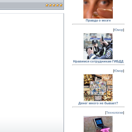
Правда о мозге
[
Юмор
]
Нравимся сотрудникам ГИБДД
[
Юмор
]
Денег много не бывает?
[
Технологии
]