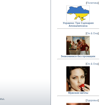
[
Политика
]
Украина: Три Сценария
Апокалипсиса
[
Он & Она
]
Знакомимся без промашек
[
Он & Она
]
Мужские мечты
мы.
[
Здоровье
]