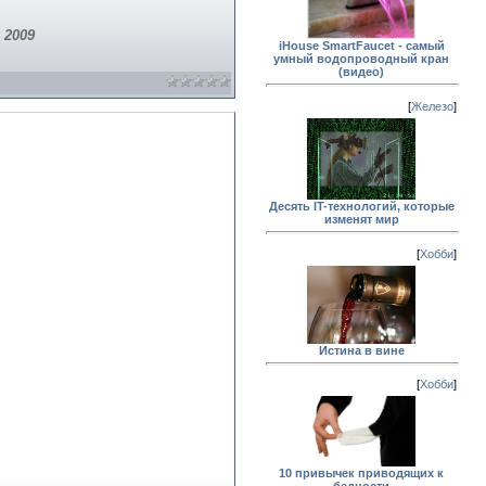
 2009
iHouse SmartFaucet - самый
умный водопроводный кран
(видео)
[
Железо
]
Десять IT-технологий, которые
изменят мир
[
Хобби
]
Истина в вине
[
Хобби
]
10 привычек приводящих к