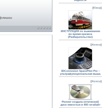
бедности
[
Юмор
]
 флешки
ИНСТРУКЦИЯ по выживанию
во время кризиса
(Разбирательство)
[
Железо
]
3DConnexion SpacePilot Pro –
ультрафункциональная мышь
[
Железо
]
Pioneer создала оптический
диск емкостью в 400 гигабайт