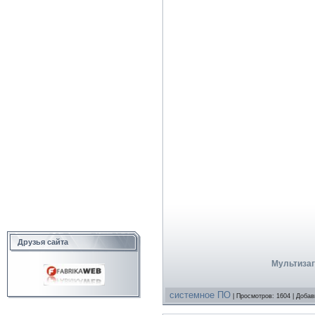
Друзья сайта
Мультизаг
системное ПО
| Просмотров: 1604 | Доба