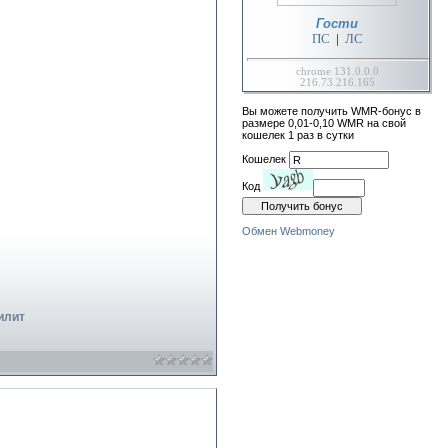
Гости
ПС
|
ЛС
chrome 131.0.0.0
216.73.216.165
Вы можете получить WMR-бонус в
размере 0,01-0,10 WMR на свой
кошелек 1 раз в сутки
Кошелек
Код
Обмен Webmoney
илит