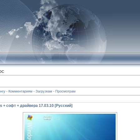
 OC
нгу
·
Комментариям
·
Загрузкам
·
Просмотрам
 + софт + драйвера 17.03.10 [Русский]