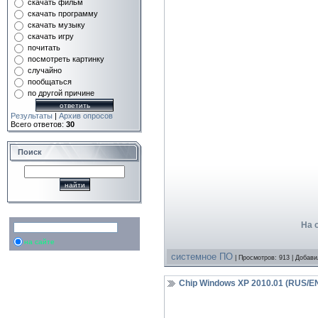
скачать фильм
скачать программу
скачать музыку
скачать игру
почитать
посмотреть картинку
случайно
пообщаться
по другой причине
Результаты
|
Архив опросов
Всего ответов:
30
Поиск
На 
на сайте
системное ПО
| Просмотров: 913 | Добав
Chip Windows XP 2010.01 (RUS/E