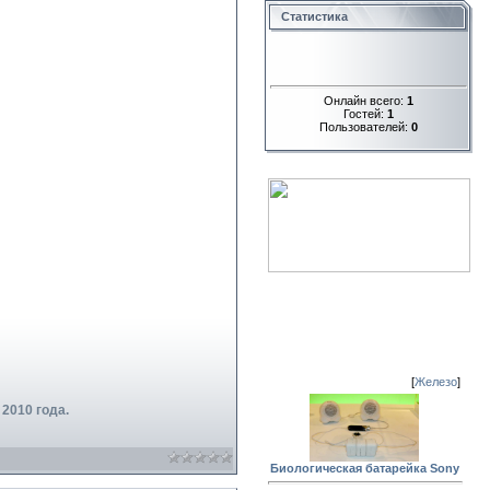
Статистика
Онлайн всего:
1
Гостей:
1
Пользователей:
0
[
Железо
]
2010 года.
Биологическая батарейка Sony