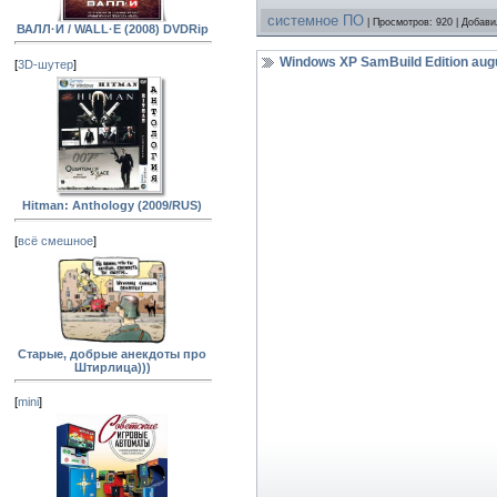
системное ПО
| Просмотров: 920 | Добав
ВАЛЛ·И / WALL·E (2008) DVDRip
Windows XP SamBuild Edition augu
[
3D-шутер
]
Hitman: Anthology (2009/RUS)
[
всё смешное
]
Старые, добрые анекдоты про
Штирлица)))
[
mini
]