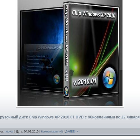
рузочный диск Chip Windows XP 2010.01 DVD c обновлениями по 22 января 
вил:
neovar
| Дата:
04.02.2010
|
Комментарии (0)
|
ДАЛЕЕ>>>