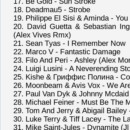
17. Be Gold - Sun Stroke
18. Deadmau5 - Strobe
19. Philippe El Sisi & Aminda - Yo
20. David Guetta & Sebastian In
(Alex Vives Rmx)
21. Sean Tyas - I Remember Now
22. Marco V - Fantastic Damage
23. Filo And Peri - Ashley (Alex M
24. Luigi Lusini - A Neverending St
25. Kishe & Гриффис Полина - Con
26. Moonbeam & Avis Vox - We Are
27. Paul Van Dyk & Johnny Mcdaid
28. Michael Feiner - Must Be The 
29. Tom And Jerry & Abigail Bailey
30. Luke Terry & Tiff Lacey - The 
31. Mike Saint-Jules - Dynamite (J