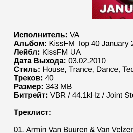
Исполнитель:
VA
Альбом:
KissFM Top 40 January 
Лейбл:
KissFM UA
Дата Выхода:
03.02.2010
Стиль:
House, Trance, Dance, Te
Треков:
40
Размер:
343 MB
Битрейт:
VBR / 44.1kHz / Joint St
Треклист:
01. Armin Van Buuren & Van Velzen