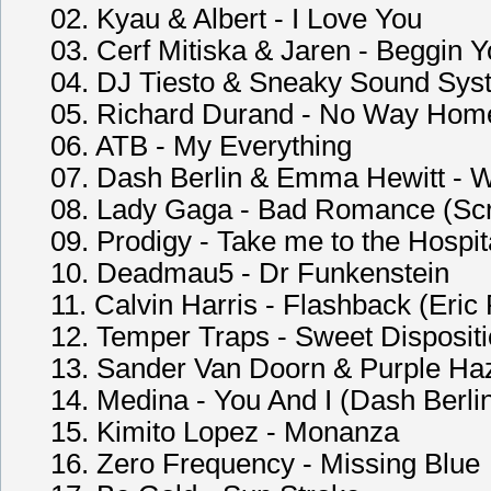
02. Kyau & Albert - I Love You
03. Cerf Mitiska & Jaren - Beggin
04. DJ Tiesto & Sneaky Sound Sys
05. Richard Durand - No Way Hom
06. ATB - My Everything
07. Dash Berlin & Emma Hewitt - W
08. Lady Gaga - Bad Romance (Scr
09. Prodigy - Take me to the Hosp
10. Deadmau5 - Dr Funkenstein
11. Calvin Harris - Flashback (Eri
12. Temper Traps - Sweet Disposit
13. Sander Van Doorn & Purple Ha
14. Medina - You And I (Dash Berli
15. Kimito Lopez - Monanza
16. Zero Frequency - Missing Blue