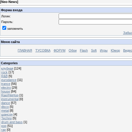
[
Neo-News
]
Форма входа
Логин:
Пароль:
запомнить
Забыл
Меню сайта
ГЛАВНАЯ
ТУСОВКА
ФОРУМ
Обои
Flash
Soft
Игры
Юмор
Виде
Categories
клубная
[124]
rock
[17]
R&B
[5]
eurodance
[11]
trance
[56]
electro
[29]
house
[84]
Rap/HipHop
[1]
instrumental
[0]
dance
[57]
disco
[5]
metal
[8]
шансон
[4]
Techno
[5]
drum and bass
[1]
pop
[51]
rap
[0]