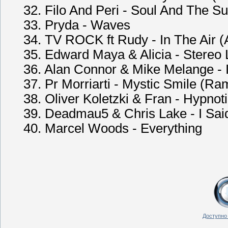
32. Filo And Peri - Soul And The S
33. Pryda - Waves
34. TV ROCK ft Rudy - In The Air (
35. Edward Maya & Alicia - Stereo
36. Alan Connor & Mike Melange - 
37. Pr Morriarti - Mystic Smile (R
38. Oliver Koletzki & Fran - Hypnot
39. Deadmau5 & Chris Lake - I Sa
40. Marcel Woods - Everything
Доступно 