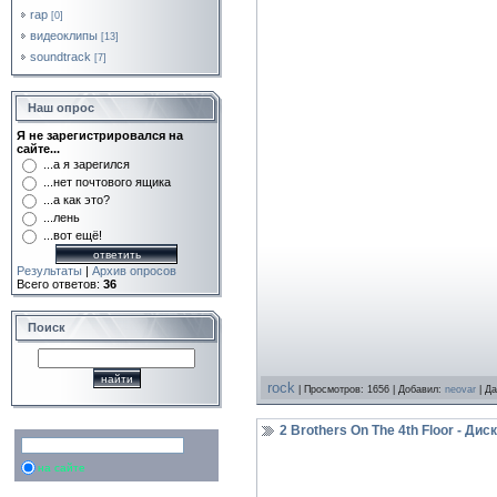
rap
[0]
видеоклипы
[13]
soundtrack
[7]
Наш опрос
Я не зарегистрировался на
сайте...
...а я зарегился
...нет почтового ящика
...а как это?
...лень
...вот ещё!
Результаты
|
Архив опросов
Всего ответов:
36
Поиск
rock
| Просмотров: 1656 | Добавил:
neovar
| Д
2 Brothers On The 4th Floor - Ди
на сайте