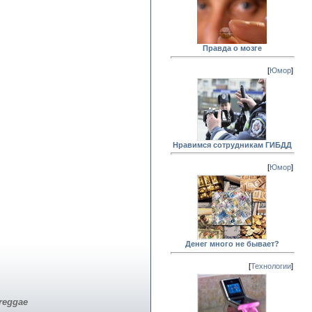
Правда о мозге
[
Юмор
]
Нравимся сотрудникам ГИБДД
[
Юмор
]
Денег много не бывает?
[
Технологии
]
reggae