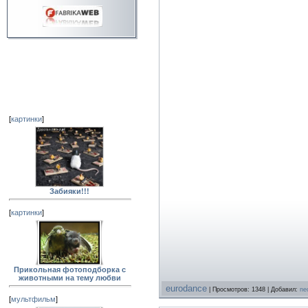
[
картинки
]
Забияки!!!
[
картинки
]
Прикольная фотоподборка с
животными на тему любви
eurodance
| Просмотров: 1348 | Добавил:
ne
[
мультфильм
]