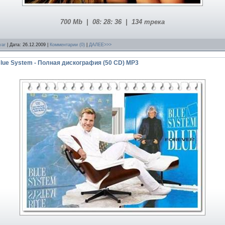
700 Mb |
08: 28: 36
|
134 трека
var
| Дата:
26.12.2009
|
Комментарии (0)
|
ДАЛЕЕ>>>
/ Blue System - Полная дискография (50 CD) MP3