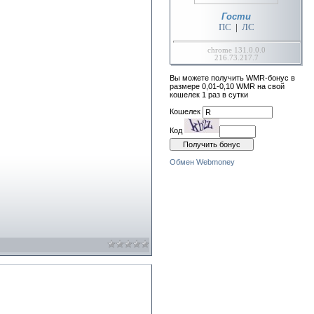
Гости
ПС
|
ЛС
chrome 131.0.0.0
216.73.217.7
Вы можете получить WMR-бонус в
размере 0,01-0,10 WMR на свой
кошелек 1 раз в сутки
Кошелек
Код
Обмен Webmoney