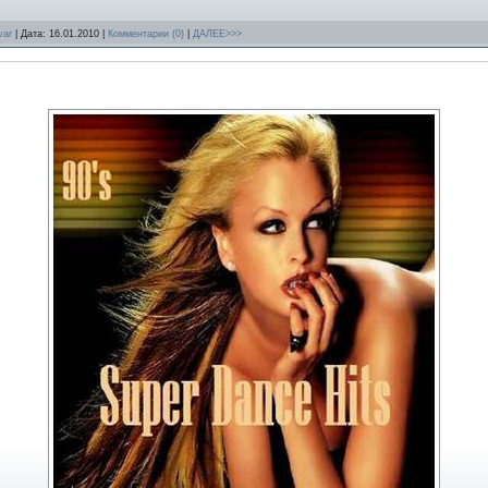
var
| Дата:
16.01.2010
|
Комментарии (0)
|
ДАЛЕЕ>>>