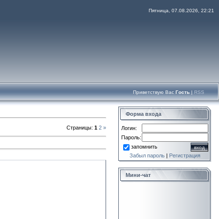
Пятница, 07.08.2026, 22:21
Приветствую Вас
Гость
|
RSS
Форма входа
Страницы
:
1
2
»
Логин:
Пароль:
запомнить
Забыл пароль
|
Регистрация
Мини-чат