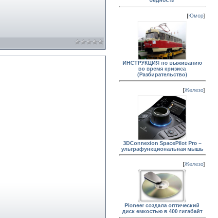
бедности
[
Юмор
]
ИНСТРУКЦИЯ по выживанию
во время кризиса
(Разбирательство)
[
Железо
]
3DConnexion SpacePilot Pro –
ультрафункциональная мышь
[
Железо
]
Pioneer создала оптический
диск емкостью в 400 гигабайт