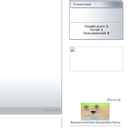
Статистика
Онлайн всего:
1
Гостей:
1
Пользователей:
0
[
Железо
]
Биологическая батарейка Sony