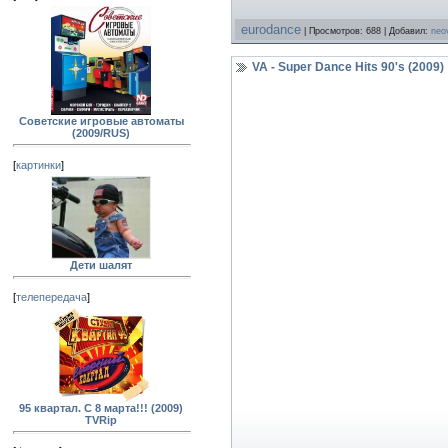
eurodance
| Просмотров: 688 | Добавил:
neo
VA - Super Dance Hits 90's (2009)
Советские игровые автоматы
(2009/RUS)
[
картинки
]
Дети шалят
[
телепередача
]
95 квартал. С 8 марта!!! (2009)
TVRip