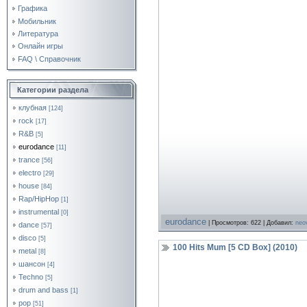
Графика
Мобильник
Литература
Онлайн игры
FAQ \ Справочник
Категории раздела
клубная
[124]
rock
[17]
R&B
[5]
eurodance
[11]
trance
[56]
electro
[29]
house
[84]
Rap/HipHop
[1]
instrumental
[0]
eurodance
| Просмотров: 622 | Добавил:
neo
dance
[57]
disco
[5]
100 Hits Mum [5 CD Box] (2010)
metal
[8]
шансон
[4]
Techno
[5]
drum and bass
[1]
pop
[51]