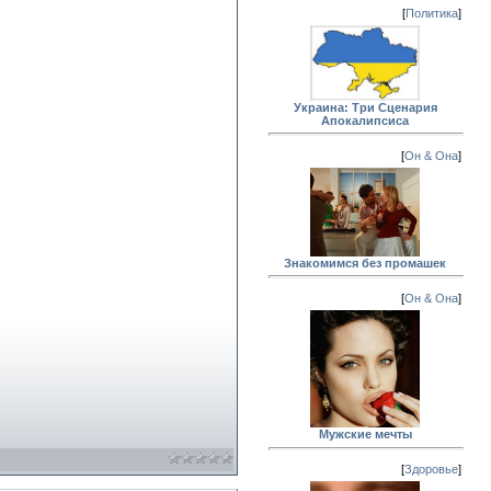
[
Политика
]
Украина: Три Сценария
Апокалипсиса
[
Он & Она
]
Знакомимся без промашек
[
Он & Она
]
Мужские мечты
[
Здоровье
]