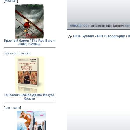
[
фильмы
]
eurodance
| Просмотров: 818 | Добавил:
neo
Blue System - Full Discography 
Красный барон / The Red Baron
(2008) DVDRip
[
документальные
]
Генеалогическое древо Иисуса
Христа
[
наше кино
]