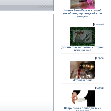
iHouse SmartFaucet - самый
умный водопроводный кран
(видео)
[
Железо
]
Десять IT-технологий, которые
изменят мир
[
Хобби
]
Истина в вине
[
Хобби
]
10 привычек приводящих к