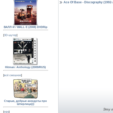
Ace Of Base - Discography (1992-
ВАЛЛ·И / WALL·E (2008) DVDRip
[
3D-шутер
]
Hitman: Anthology (2009/RUS)
[
всё смешное
]
Старые, добрые анекдоты про
Штирлица)))
Эту г
[
mini
]