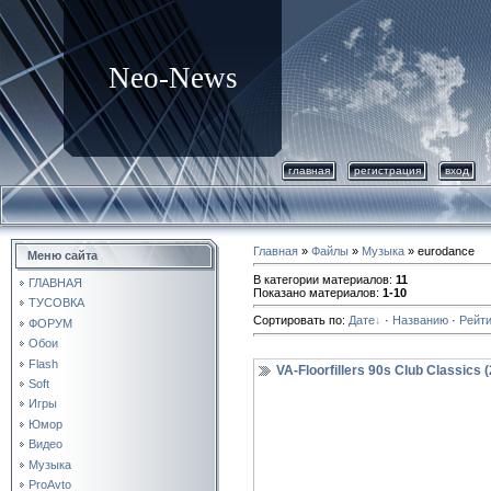
Neo-News
главная
регистрация
вход
Главная
»
Файлы
»
Музыка
» eurodance
Меню сайта
В категории материалов
:
11
ГЛАВНАЯ
Показано материалов
:
1-10
ТУСОВКА
Сортировать по
:
Дате
·
Названию
·
Рейти
ФОРУМ
Обои
Flash
VA-Floorfillers 90s Club Classics 
Soft
Игры
Юмор
Видео
Музыка
ProAvto