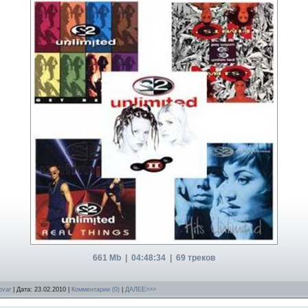
661 Mb | 04:48:34 | 69 треков
ovar
| Дата:
23.02.2010
|
Комментарии (0)
|
ДАЛЕЕ>>>