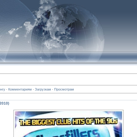
нгу
·
Комментариям
·
Загрузкам
·
Просмотрам
(2010)