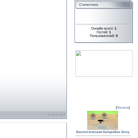
Статистика
Онлайн всего:
1
Гостей:
1
Пользователей:
0
[
Железо
]
Биологическая батарейка Sony