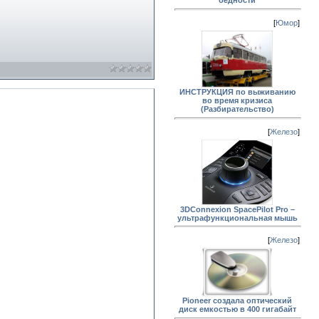
бедности
[
Юмор
]
ИНСТРУКЦИЯ по выживанию
во время кризиса
(Разбирательство)
[
Железо
]
3DConnexion SpacePilot Pro –
ультрафункциональная мышь
[
Железо
]
Pioneer создала оптический
диск емкостью в 400 гигабайт