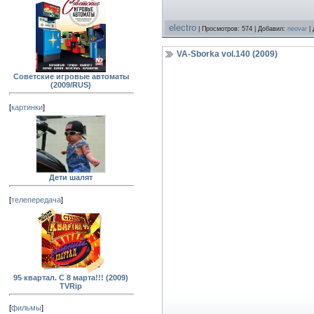
electro
| Просмотров: 574 | Добавил:
neovar
| 
VA-Sborka vol.140 (2009)
Советские игровые автоматы
(2009/RUS)
[
картинки
]
Дети шалят
[
телепередача
]
95 квартал. С 8 марта!!! (2009)
TVRip
[
фильмы
]