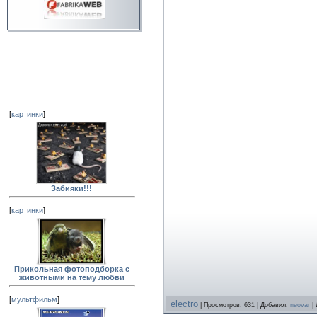
[
картинки
]
Забияки!!!
[
картинки
]
Прикольная фотоподборка с
животными на тему любви
[
мультфильм
]
electro
| Просмотров: 631 | Добавил:
neovar
| 