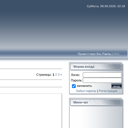
Суббота, 08.08.2026, 02:18
Приветствую Вас
Гость
|
RSS
Форма входа
Страницы
:
1
2
3
»
Логин:
Пароль:
запомнить
Забыл пароль
|
Регистрация
Мини-чат