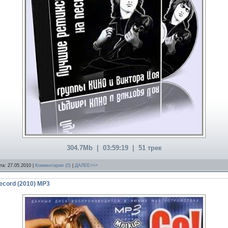
304.7Mb | 03:59:19 | 51 трек
ата:
27.05.2010
|
Комментарии (0)
|
ДАЛЕЕ>>>
ecord (2010) MP3