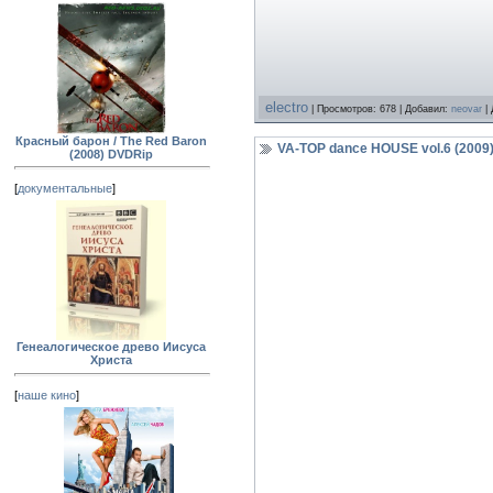
electro
| Просмотров: 678 | Добавил:
neovar
| 
Красный барон / The Red Baron
VA-TOP dance HOUSE vol.6 (2009
(2008) DVDRip
[
документальные
]
Генеалогическое древо Иисуса
Христа
[
наше кино
]