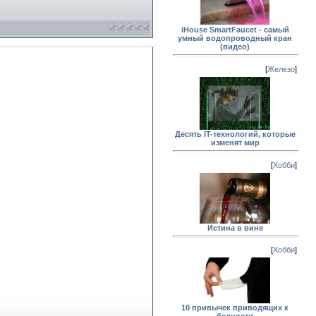
iHouse SmartFaucet - самый
умный водопроводный кран
(видео)
[
Железо
]
Десять IT-технологий, которые
изменят мир
[
Хобби
]
Истина в вине
[
Хобби
]
10 привычек приводящих к