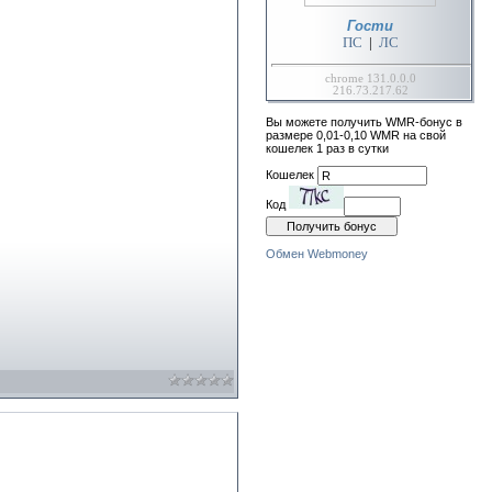
Гости
ПС
|
ЛС
chrome 131.0.0.0
216.73.217.62
Вы можете получить WMR-бонус в
размере 0,01-0,10 WMR на свой
кошелек 1 раз в сутки
Кошелек
Код
Обмен Webmoney