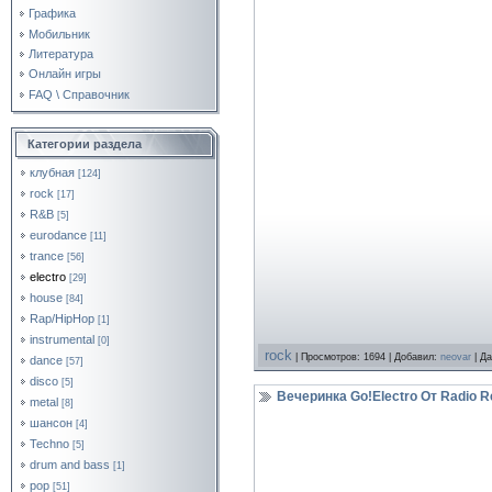
Графика
Мобильник
Литература
Онлайн игры
FAQ \ Справочник
Категории раздела
клубная
[124]
rock
[17]
R&B
[5]
eurodance
[11]
trance
[56]
electro
[29]
house
[84]
Rap/HipHop
[1]
instrumental
[0]
rock
| Просмотров: 1694 | Добавил:
neovar
| Д
dance
[57]
disco
[5]
Вечеринка Go!Electro От Radio R
metal
[8]
шансон
[4]
Techno
[5]
drum and bass
[1]
pop
[51]