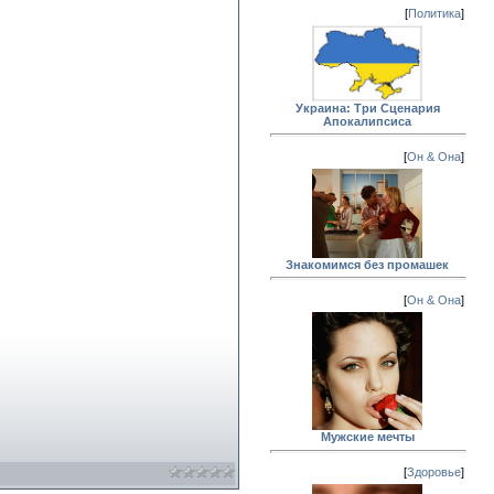
[
Политика
]
Украина: Три Сценария
Апокалипсиса
[
Он & Она
]
Знакомимся без промашек
[
Он & Она
]
Мужские мечты
[
Здоровье
]