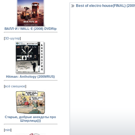
Best of electro house(FINAL) (200
ВАЛЛ·И / WALL·E (2008) DVDRip
[
3D-шутер
]
Hitman: Anthology (2009/RUS)
[
всё смешное
]
Старые, добрые анекдоты про
Штирлица)))
[
mini
]