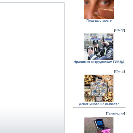
Правда о мозге
[
Юмор
]
Нравимся сотрудникам ГИБДД
[
Юмор
]
Денег много не бывает?
[
Технологии
]