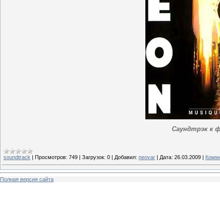
Саундтрэк к ф
soundtrack
|
Просмотров:
749
|
Загрузок:
0
|
Добавил:
neovar
|
Дата:
26.03.2009
|
Комме
Полная версия сайта