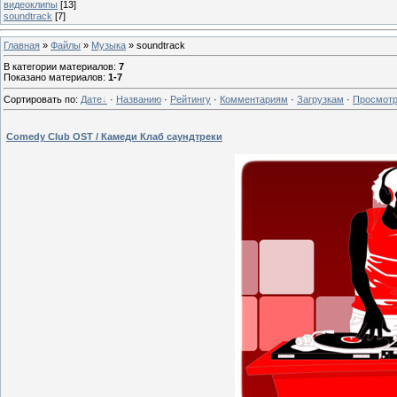
видеоклипы
[13]
soundtrack
[7]
Главная
»
Файлы
»
Музыка
» soundtrack
В категории материалов
:
7
Показано материалов
:
1-7
Сортировать по
:
Дате
·
Названию
·
Рейтингу
·
Комментариям
·
Загрузкам
·
Просмот
Comedy Club OST / Камеди Клаб саундтреки