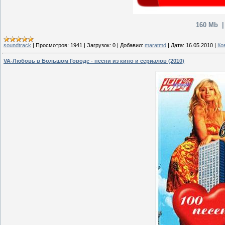
160 Mb |
soundtrack
|
Просмотров:
1941
|
Загрузок:
0
|
Добавил:
maratmd
|
Дата:
16.05.2010
|
Ко
VA-Любовь в Большом Городе - песни из кино и сериалов (2010)