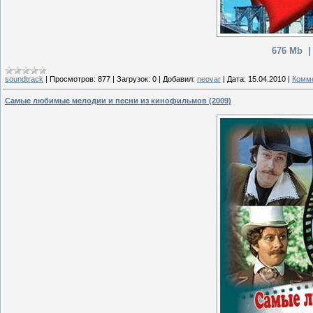
676 Mb |
soundtrack
|
Просмотров:
877
|
Загрузок:
0
|
Добавил:
neovar
|
Дата:
15.04.2010
|
Комме
Самые любимые мелодии и песни из кинофильмов (2009)