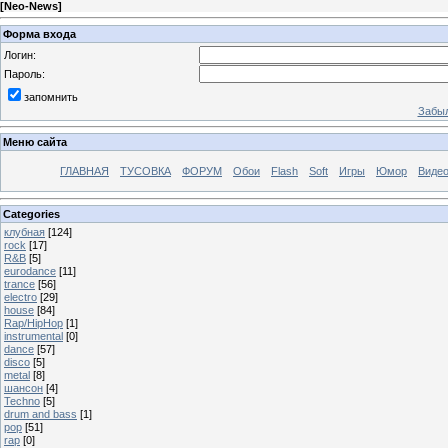
[
Neo-News
]
Форма входа
Логин:
Пароль:
запомнить
Забыл
Меню сайта
ГЛАВНАЯ
ТУСОВКА
ФОРУМ
Обои
Flash
Soft
Игры
Юмор
Виде
Categories
клубная
[124]
rock
[17]
R&B
[5]
eurodance
[11]
trance
[56]
electro
[29]
house
[84]
Rap/HipHop
[1]
instrumental
[0]
dance
[57]
disco
[5]
metal
[8]
шансон
[4]
Techno
[5]
drum and bass
[1]
pop
[51]
rap
[0]