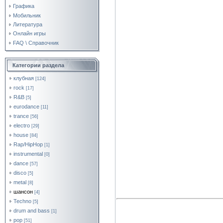
Графика
Мобильник
Литература
Онлайн игры
FAQ \ Справочник
Категории раздела
клубная
[124]
rock
[17]
R&B
[5]
eurodance
[11]
trance
[56]
electro
[29]
house
[84]
Rap/HipHop
[1]
instrumental
[0]
dance
[57]
disco
[5]
metal
[8]
шансон
[4]
Techno
[5]
drum and bass
[1]
pop
[51]