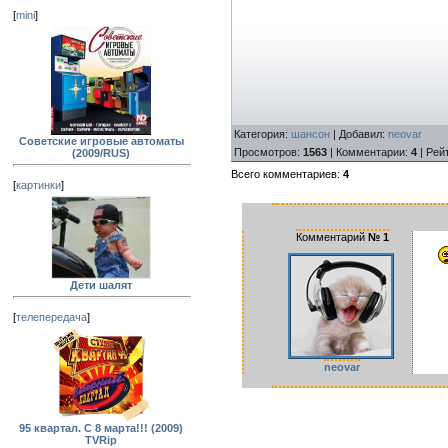
[
mini
]
Категория
:
шансон
|
Добавил
:
neovar
Советские игровые автоматы
Просмотров
:
1563
|
Комментарии
:
4
|
Рей
(2009/RUS)
Всего комментариев
:
4
[
картинки
]
Комментарий
№
1
Дети шалят
[
телепередача
]
neovar
95 квартал. С 8 марта!!! (2009)
TVRip