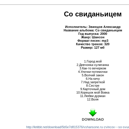
Со свиданьицем
Исполнитель: Звинцов Александр
Название альбома: Со свиданьицем
Год выпуска: 2000
Жанр: Шансон
Формат песен: mp3
Качество треков: 320
Размер: 127 мб
1.Город мой
2.Девчонка-хулиганка
3.Как-то вечерком
4.Улочки-потемочки
5.Волчий закон
6.На кичу
7.Над запреткой
8.Сестре
9.Карточный дом
10.Корешок мой Вовка
11.Любви дурман
12.Воля
http://letitbit.net/download/5b5e7d815376/vshansone.ru-zvincov---so-svu