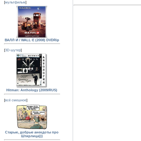
[
мультфильм
]
ВАЛЛ·И / WALL·E (2008) DVDRip
[
3D-шутер
]
Hitman: Anthology (2009/RUS)
[
всё смешное
]
Старые, добрые анекдоты про
Штирлица)))