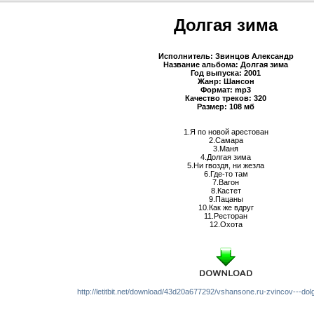
Долгая зима
Исполнитель: Звинцов Александр
Название альбома: Долгая зима
Год выпуска: 2001
Жанр: Шансон
Формат: mp3
Качество треков: 320
Размер: 108 мб
1.Я по новой арестован
2.Самара
3.Маня
4.Долгая зима
5.Ни гвоздя, ни жезла
6.Где-то там
7.Вагон
8.Кастет
9.Пацаны
10.Как же вдруг
11.Ресторан
12.Охотa
http://letitbit.net/download/43d20a677292/vshansone.ru-zvincov---dol