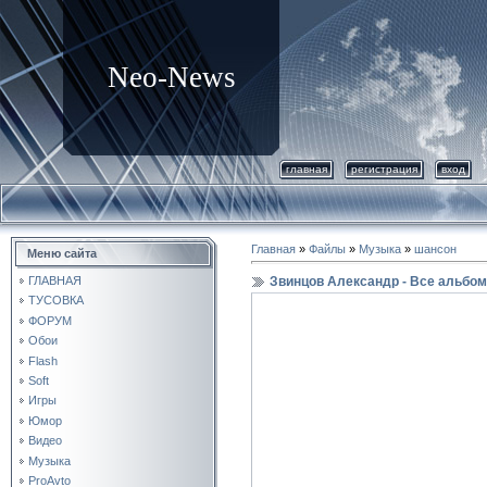
Neo-News
главная
регистрация
вход
Главная
»
Файлы
»
Музыка
»
шансон
Меню сайта
Звинцов Александр - Все альбо
ГЛАВНАЯ
ТУСОВКА
ФОРУМ
Обои
Flash
Soft
Игры
Юмор
Видео
Музыка
ProAvto