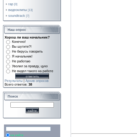
rap
[0]
видеоклипы
[13]
soundtrack
[7]
Наш опрос
Хорош ли ваш начальник?
Конечно!
Вы шутите?!
Не берусь говорить
Я начальник!
Не работаю
Уволил за правду, цуко
Не видел такого на работе
Результаты
|
Архив опросов
Всего ответов:
38
Поиск
на сайте