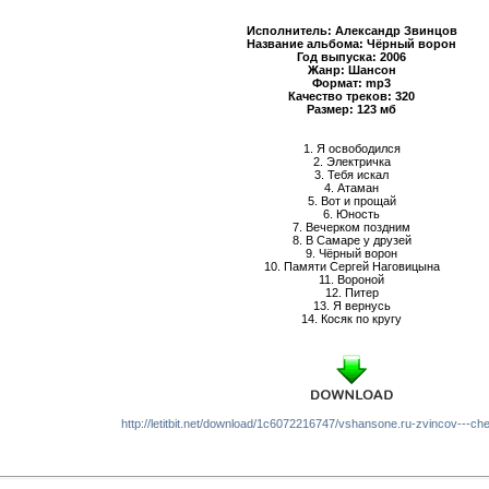
Исполнитель: Александр Звинцов
Название альбома: Чёрный ворон
Год выпуска: 2006
Жанр: Шансон
Формат: mp3
Качество треков: 320
Размер: 123 мб
1. Я освободился
2. Электричка
3. Тебя искал
4. Атаман
5. Вот и прощай
6. Юность
7. Вечерком поздним
8. В Самаре у друзей
9. Чёрный ворон
10. Памяти Сергей Наговицына
11. Вороной
12. Питер
13. Я вернусь
14. Косяк по кругу
http://letitbit.net/download/1c6072216747/vshansone.ru-zvincov---cher