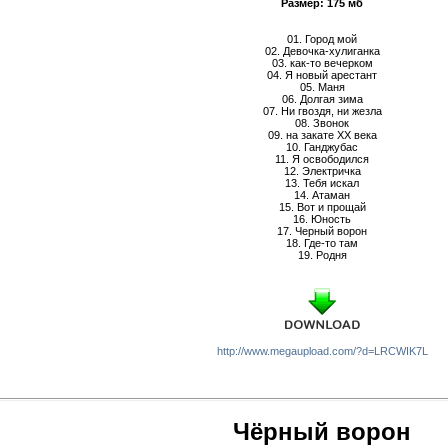
Размер: 175 мб
01. Город мой
02. Девочка-хулиганка
03. как-то вечерком
04. Я новый арестант
05. Маня
06. Долгая зима
07. Ни гвоздя, ни жезла
08. Звонок
09. на закате ХХ века
10. Ганджубас
11. Я освободился
12. Электричка
13. Тебя искал
14. Атаман
15. Вот и прощай
16. Юность
17. Черный ворон
18. Где-то там
19. Родня
http://www.megaupload.com/?d=LRCWIK7L
Чёрный ворон