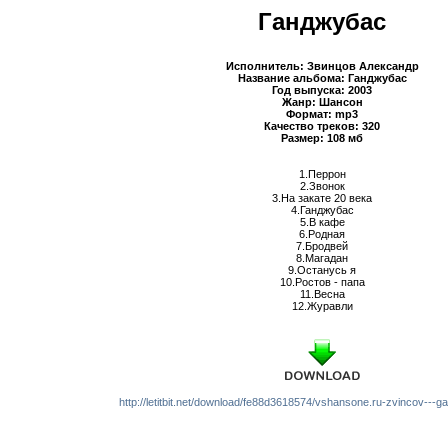
Ганджубас
Исполнитель: Звинцов Александр
Название альбома: Ганджубас
Год выпуска: 2003
Жанр: Шансон
Формат: mp3
Качество треков: 320
Размер: 108 мб
1.Перрон
2.Звонок
3.На закате 20 века
4.Ганджубас
5.В кафе
6.Родная
7.Бродвей
8.Магадан
9.Останусь я
10.Ростов - папа
11.Весна
12.Журавли
http://letitbit.net/download/fe88d3618574/vshansone.ru-zvincov---ga