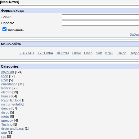
[
Neo-News
]
Форма входа
Логин:
Пароль:
запомнить
Забыл
Меню сайта
ГЛАВНАЯ
ТУСОВКА
ФОРУМ
Обои
Flash
Soft
Игры
Юмор
Виде
Categories
клубная
[124]
rock
[17]
R&B
[5]
eurodance
[11]
trance
[56]
electro
[29]
house
[84]
Rap/HipHop
[1]
instrumental
[0]
dance
[57]
disco
[5]
metal
[8]
шансон
[4]
Techno
[5]
drum and bass
[1]
pop
[51]
rap
[0]