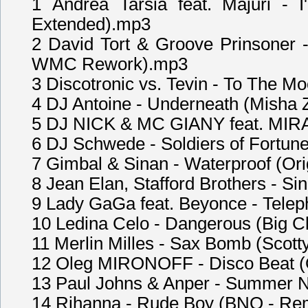
1 Andrea Tarsia feat. Majuri -
Extended).mp3
2 David Tort & Groove Prinsoner
WMC Rework).mp3
3 Discotronic vs. Tevin - To The
4 DJ Antoine - Underneath (Mish
5 DJ NICK & MC GIANY feat. MIRA 
6 DJ Schwede - Soldiers of Fortu
7 Gimbal & Sinan - Waterproof (Ori
8 Jean Elan, Stafford Brothers - Si
9 Lady GaGa feat. Beyonce - Tele
10 Ledina Celo - Dangerous (Big C
11 Merlin Milles - Sax Bomb (Scot
12 Oleg MIRONOFF - Disco Beat (O
13 Paul Johns & Anper - Summer Ni
14 Rihanna - Rude Boy (BNO - Re