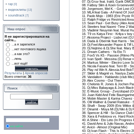
07. Dj Gruv feat. Irakli, Garik DMCB
rap
[0]
08. Fatboy Slim & Koen Groeneveld 
09. Jorgensen, Mel K. - Get Lost (Or
видеоклипы
[13]
10. MLA feat Gala - A Friend Of Jo
soundtrack
[7]
11. Paolo Mojo - 1983 (Eric Prydz 
12. Ralph Fridge vs Restricted Are
13. Sean Paul - Get Busy (Alex Ast
14. Steelers feat Naomi -Time 2 Wa
Наш опрос
15. Vladimir Neuymin feat. Murat 
16. T9 vs Katya First - Krilya v boy
Я не зарегистрировался на
17. Aksioma Project - Liubvi.net (D
сайте...
18. Dada & Obernik feat Harris - St
...а я зарегился
19. Dj Feel Alexander Popov & Tiff 
20. Dj Nejtrino & Dj She feat. Mary
...нет почтового ящика
21. Dream Cathers - Ya Eto Ti
...а как это?
22. Fox5 Vs K5 - Passion (Ritmo P
...лень
23. Ivan Spell - Messina (Dj Renat 
24. Markus Winter - Electro Love S
...вот ещё!
25. Nicola Fasano feat. Terri B! - 
26. Play nd Win ft. Alessia And BobT
Результаты
|
Архив опросов
27. Slider & Magnit vs. Nastya Zado
Всего ответов:
36
28. Vandalism - Hablando (club Mix)
29. Alex Cosmo - Out There
30. Chelonis R. Jones & Jochen Pa
31. Dj Miss Babayaga & Josh Black
Поиск
32. E-Music Group - Zvezdopad (Ori
33. Juan Kidd And Felix Baumgartner
34. Mobin Master & Karina Chavez 
35. Olli Wallner & Daniel Rateuke -
36. Shaft - Sway 2009 (Eric Witlox
37. Dinamit - Moya Mi (Dj Niki & Dj 
38. Spencer & Hill - So Dance Club
39. Xara & Fedotova vs. Hard Rock S
40. A.Shine - Eto Leto (In Progress 
41. David Amo & Julio Navas, Andrea
на сайте
42. Avicii - Almost (Original Mix)
43. Dj Ivan Flash - This Is Electro 