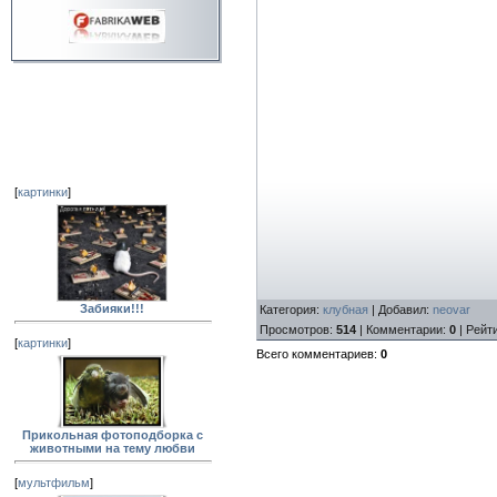
[
картинки
]
Забияки!!!
Категория
:
клубная
|
Добавил
:
neovar
Просмотров
:
514
|
Комментарии
:
0
|
Рейт
[
картинки
]
Всего комментариев
:
0
Прикольная фотоподборка с
животными на тему любви
[
мультфильм
]