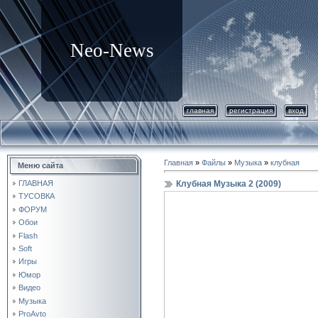
Neo-News
главная
регистрация
вход
Главная
»
Файлы
»
Музыка
»
клубная
Меню сайта
Клубная Музыка 2 (2009)
ГЛАВНАЯ
ТУСОВКА
ФОРУМ
Обои
Flash
Soft
Игры
Юмор
Видео
Музыка
ProAvto