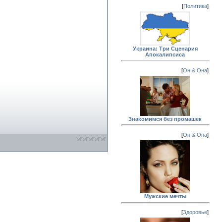
[
Политика
]
Украина: Три Сценария
Апокалипсиса
[
Он & Она
]
Знакомимся без промашек
[
Он & Она
]
Мужские мечты
[
Здоровье
]