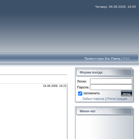
Четверг, 06.08.2026, 16:00
Приветствую Вас
Гость
|
RSS
Форма входа
Логин:
24.08.2009, 16:21
Пароль:
запомнить
Забыл пароль
|
Регистрация
Мини-чат