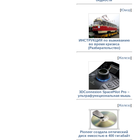
бедности
[
Юмор
]
ИНСТРУКЦИЯ по выживанию
во время кризиса
(Разбирательство)
[
Железо
]
3DConnexion SpacePilot Pro –
ультрафункциональная мышь
[
Железо
]
Pioneer создала оптический
диск емкостью в 400 гигабайт