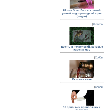
iHouse SmartFaucet - самый
умный водопроводный кран
(видео)
[
Железо
]
Десять IT-технологий, которые
изменят мир
[
Хобби
]
Истина в вине
[
Хобби
]
10 привычек приводящих к