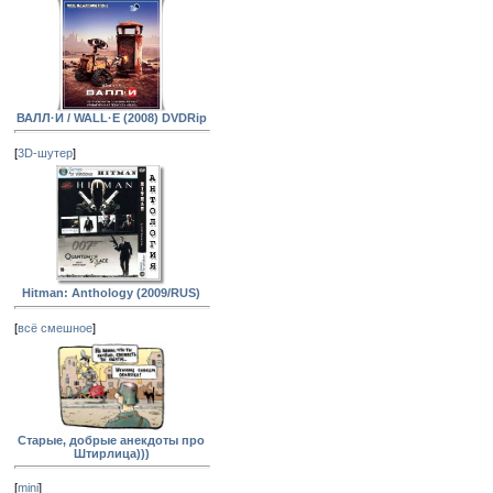
ВАЛЛ·И / WALL·E (2008) DVDRip
[
3D-шутер
]
Hitman: Anthology (2009/RUS)
[
всё смешное
]
Старые, добрые анекдоты про
Штирлица)))
[
mini
]