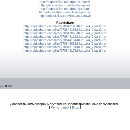
http://depositfiles.com/files/pik4scrj7
http://depositfiles.com/files/5ziopviex
http://depositfiles.com/files/ojrxdtaqx
http://depositfiles.com/files/jrkgouoyc
http://depositfiles.com/files/xxagcewjk
Rapidshare
http://rapidshare.com/files/270843145/Klub...ika_2.part1.rar
http://rapidshare.com/files/270844158/Klub...ika_2.part2.rar
http://rapidshare.com/files/270843060/Klub...ika_2.part3.rar
http://rapidshare.com/files/270844122/Klub...ika_2.part4.rar
http://rapidshare.com/files/270844184/Klub...ika_2.part5.rar
http://rapidshare.com/files/270843088/Klub...ika_2.part6.rar
http://rapidshare.com/files/270843191/Klub...ika_2.part7.rar
http://rapidshare.com/files/270843173/Klub...ika_2.part8.rar
инг
:
0.0
/
0
Добавлять комментарии могут только зарегистрированные пользователи.
[
Регистрация
|
Вход
]