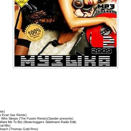
mix)
 & Evan Sax Remix)
e Who Sleeps (The Fusion Remix)(Sander presents)
 Want Me To Be) (Beatchuggers Sidelmann Radio Edit)
nal Mix)
 - Reach (Thomas Gold Rmx)