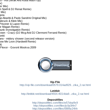
eto - Hot (Mrak And Koba Mash Up)
x)
er Mix)
an Spell & DJ Renat Remix)
 Mix)
gsta
o Abaribi & Paolo Sandrini Original Mix)
Dabruck & Klein Mix)
 Prisoner & Lupon Remix)
tor Magan Remix)
hunk Investigation Remix)
Brown - Crazy (DJ Mcg And DJ Clermont Ferrand Remix)
honki
ano - midory shower (second release version)
Show Me Love (Hardwell Remix)
t)
 Flexor - Govorit Moskva 2009
Vip-File
http://vip-file.com/download/0579.014ad929...zika_2.rar.html
Letitbit
http://letitbit.net/download/4554.4f214da9...zika_2.rar.html
Depositfiles
http://depositfiles.com/files/w57dop9s9
http://depositfiles.com/files/jc0p3i4n7
http://depositfiles.com/files/0889y24hh