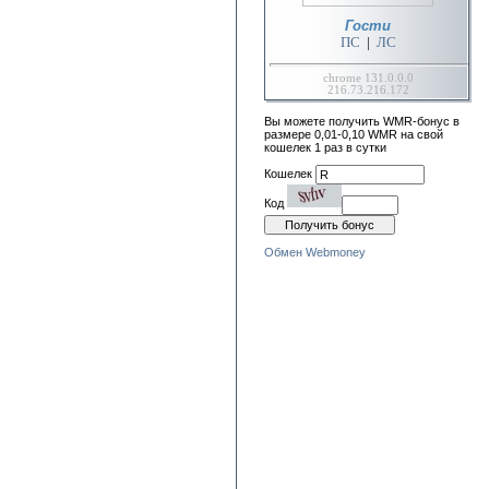
Гости
ПС
|
ЛС
chrome 131.0.0.0
216.73.216.172
Вы можете получить WMR-бонус в
размере 0,01-0,10 WMR на свой
кошелек 1 раз в сутки
Кошелек
Код
Обмен Webmoney