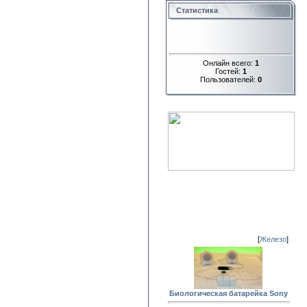
Статистика
Онлайн всего:
1
Гостей:
1
Пользователей:
0
[
Железо
]
Биологическая батарейка Sony