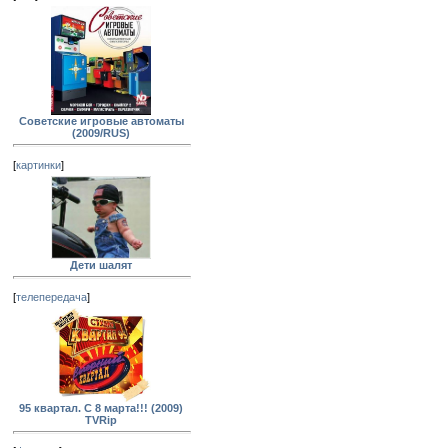
Советские игровые автоматы
(2009/RUS)
[
картинки
]
Дети шалят
[
телепередача
]
95 квартал. С 8 марта!!! (2009)
TVRip