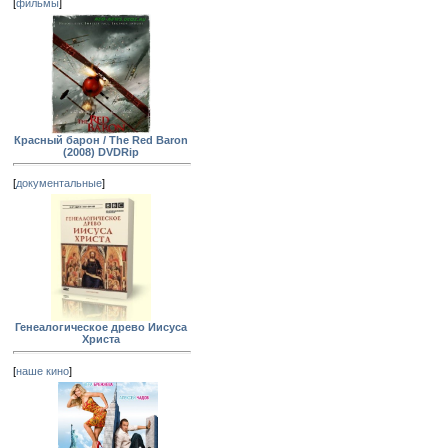
[
фильмы
]
Красный барон / The Red Baron
(2008) DVDRip
[
документальные
]
Генеалогическое древо Иисуса
Христа
[
наше кино
]