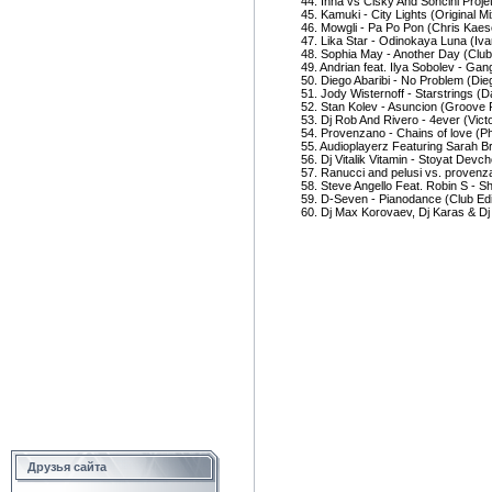
44. Inna vs Cisky And Soncini Proj
45. Kamuki - City Lights (Original Mi
46. Mowgli - Pa Po Pon (Chris Kaes
47. Lika Star - Odinokaya Luna (Iv
48. Sophia May - Another Day (Club
49. Andrian feat. Ilya Sobolev - Gan
50. Diego Abaribi - No Problem (Dieg
51. Jody Wisternoff - Starstrings (
52. Stan Kolev - Asuncion (Groove
53. Dj Rob And Rivero - 4ever (Vic
54. Provenzano - Chains of love (P
55. Audioplayerz Featuring Sarah 
56. Dj Vitalik Vitamin - Stoyat Devc
57. Ranucci and pelusi vs. provenz
58. Steve Angello Feat. Robin S - 
59. D-Seven - Pianodance (Club Edi
60. Dj Max Korovaev, Dj Karas & Dj
Друзья сайта