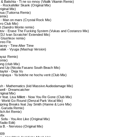
 & Batishta - Ti ne so mnoy (Vitalik Vitamin Remix)
- Rockafeller Skank (Original Mix)
iginal Mix)
shua (Tuttorna Remix)
Remix)
a - Man on mars (Crystal Rock Mix)
ero Club Mix)
it (Sandro Monte remix)
Hutov - Erase The Fucking System (Vukas and Costanzo Mix)
 (DJ Ivan Scratchin' Extended Mix)
J Glushkov remix)
ereo Flo
Lacey - Time After Time
 Balak - Vyuga (Mashup Version)
layaz Remix)
remix)
ong (club Mix)
Stand Up (Nicola Fasano South Beach Mix)
taylor - Deja Vu
rojnaya - Ya bolshe ne hochu verit (Club Mix)
sh - Mathematics (kid Massive Audiodamage Mix)
well - Dreamcatcher
ginal Mix)
 feat. Lisa Millett - Now You Re Gone (Club Mix)
- World Go Round (Denzal Park Vocal Mix)
 Spring Breaks feat Jay Smith (Hanne & Lore Mix)
 & Garuda Remix)
Rich Art Remix)
 Mix
ofa - You Are Like (Original Mix)
Radio Edit)
 B. - Nervioso (Original Mix)
2009