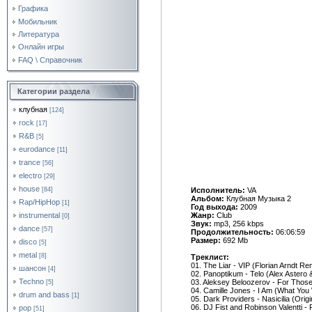
Графика
Мобильник
Литература
Онлайн игры
FAQ \ Справочник
Категории раздела
клубная
[124]
rock
[17]
R&B
[5]
eurodance
[11]
trance
[56]
electro
[29]
house
[84]
Исполнитель:
VA
Альбом:
Клубная Музыка 2
Rap/HipHop
[1]
Год выхода:
2009
instrumental
Жанр:
Club
[0]
Звук:
mp3, 256 kbps
dance
[57]
Продолжительность:
06:06:59
Размер:
692 Mb
disco
[5]
metal
[8]
Треклист:
01. The Liar - VIP (Florian Arndt Re
шансон
[4]
02. Panoptikum - Telo (Alex Astero
Techno
03. Aleksey Beloozerov - For Thos
[5]
04. Camille Jones - I Am (What You
drum and bass
[1]
05. Dark Providers - Nasicilia (Origi
06. DJ Fist and Robinson Valentti
pop
[51]