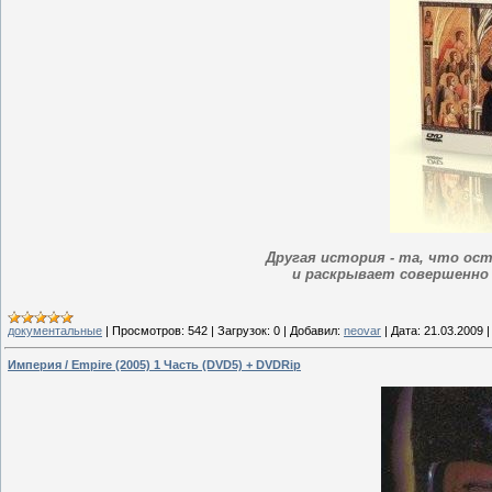
Другая история - та, что о
и раскрывает совершенно 
документальные
|
Просмотров:
542
|
Загрузок:
0
|
Добавил:
neovar
|
Дата:
21.03.2009
Империя / Empire (2005) 1 Часть (DVD5) + DVDRip