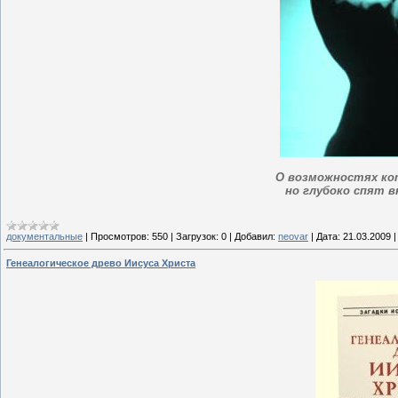
О возможностях кот
но глубоко спят 
документальные
|
Просмотров:
550
|
Загрузок:
0
|
Добавил:
neovar
|
Дата:
21.03.2009
Генеалогическое древо Иисуса Христа