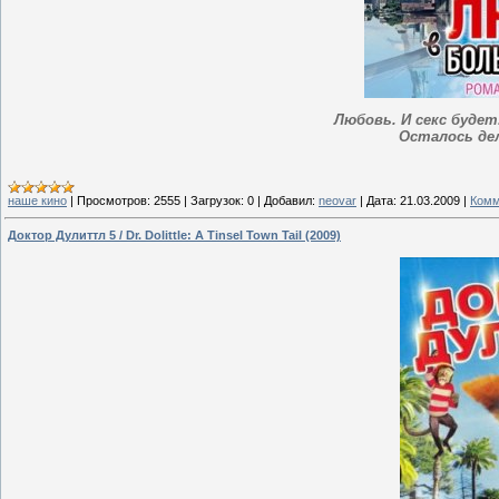
Любовь. И секс буде
Осталось де
наше кино
|
Просмотров:
2555
|
Загрузок:
0
|
Добавил:
neovar
|
Дата:
21.03.2009
|
Комм
Доктор Дулиттл 5 / Dr. Dolittle: A Tinsel Town Tail (2009)