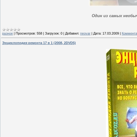
Один из самых необы
разное
|
Просмотров:
558
|
Загрузок:
0
|
Добавил:
neovar
|
Дата:
17.03.2009
|
Коммента
Энциклопедия ремонта 17 в 1 (2008, 2DVD5)