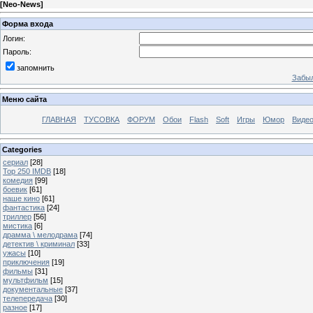
[
Neo-News
]
Форма входа
Логин:
Пароль:
запомнить
Забыл
Меню сайта
ГЛАВНАЯ
ТУСОВКА
ФОРУМ
Обои
Flash
Soft
Игры
Юмор
Виде
Categories
сериал
[28]
Top 250 IMDB
[18]
комедия
[99]
боевик
[61]
наше кино
[61]
фантастика
[24]
триллер
[56]
мистика
[6]
драмма \ мелодрама
[74]
детектив \ криминал
[33]
ужасы
[10]
приключения
[19]
фильмы
[31]
мультфильм
[15]
документальные
[37]
телепередача
[30]
разное
[17]