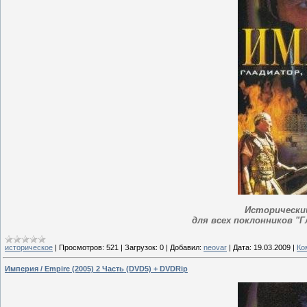
Исторически
для всех поклонников "Г
историческое
|
Просмотров:
521
|
Загрузок:
0
|
Добавил:
neovar
|
Дата:
19.03.2009
|
Ко
Империя / Empire (2005) 2 Часть (DVD5) + DVDRip