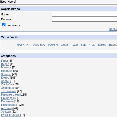
[
Neo-News
]
Форма входа
Логин:
Пароль:
запомнить
Забыл
Меню сайта
ГЛАВНАЯ
ТУСОВКА
ФОРУМ
Обои
Flash
Soft
Игры
Юмор
Виде
Categories
Игры
[3]
Видео
[11]
Музыка
[1]
Графика
[10]
Железо
[23]
Юмор
[106]
Хобби
[31]
Он & Она
[78]
Здоровье
[59]
Технологии
[47]
Готовим сами
[135]
Природа
[46]
Политика
[17]
Интересное
[223]
Автомир
[44]
Звёзды
[22]
Размышлизмы
[2]