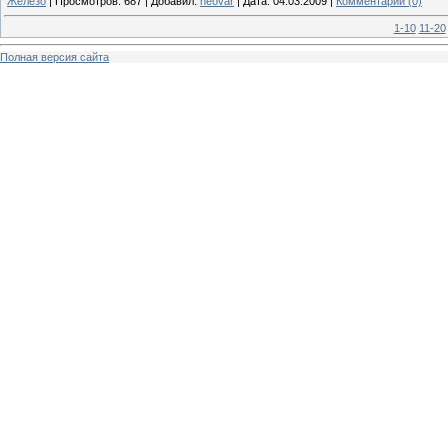
Железо
|
Просмотров:
687
|
Добавил:
neovar
|
Дата:
04.03.2009
|
Комментарии (0)
1-10
11-20
Полная версия сайта