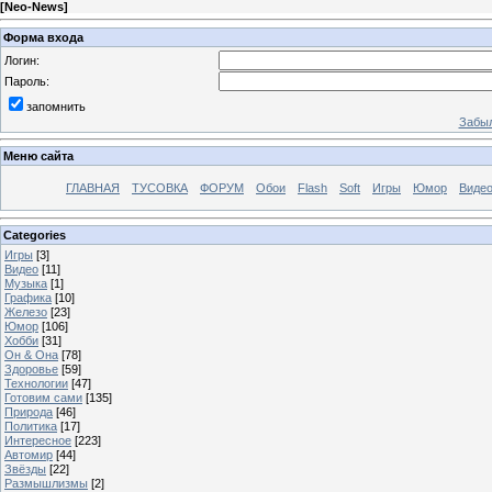
[
Neo-News
]
Форма входа
Логин:
Пароль:
запомнить
Забыл
Меню сайта
ГЛАВНАЯ
ТУСОВКА
ФОРУМ
Обои
Flash
Soft
Игры
Юмор
Виде
Categories
Игры
[3]
Видео
[11]
Музыка
[1]
Графика
[10]
Железо
[23]
Юмор
[106]
Хобби
[31]
Он & Она
[78]
Здоровье
[59]
Технологии
[47]
Готовим сами
[135]
Природа
[46]
Политика
[17]
Интересное
[223]
Автомир
[44]
Звёзды
[22]
Размышлизмы
[2]