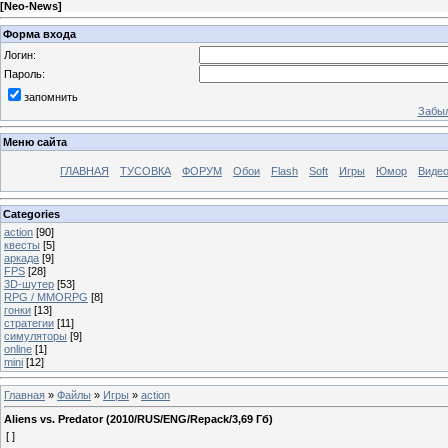
[
Neo-News
]
Форма входа
Логин:
Пароль:
запомнить
Забыл
Меню сайта
ГЛАВНАЯ
ТУСОВКА
ФОРУМ
Обои
Flash
Soft
Игры
Юмор
Виде
Categories
action
[90]
квесты
[5]
аркада
[9]
FPS
[28]
3D-шутер
[53]
RPG / MMORPG
[8]
гонки
[13]
стратегии
[11]
симуляторы
[9]
online
[1]
mini
[12]
Главная
»
Файлы
»
Игры
»
action
Aliens vs. Predator (2010/RUS/ENG/Repack/3,69 Гб)
[ ]