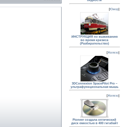
бедности
[
Юмор
]
ИНСТРУКЦИЯ по выживанию
во время кризиса
(Разбирательство)
[
Железо
]
3DConnexion SpacePilot Pro –
ультрафункциональная мышь
[
Железо
]
Pioneer создала оптический
диск емкостью в 400 гигабайт