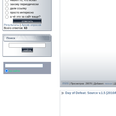
нашёл то, что искал
захожу периодически
дали ссылку
просто интересно
а чё это за сайт ваще?
Результаты
|
Архив опросов
Всего ответов:
63
Поиск
на сайте
mini
| Просмотров: 29076 | Добавил:
neovar
| Д
Day of Defeat: Source v.1.5 [201