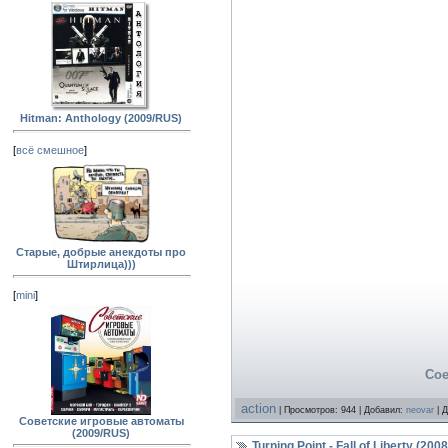
Hitman: Anthology (2009/RUS)
[
всё смешное
]
Старые, добрые анекдоты про
Штирлица)))
[
mini
]
Сое
action
| Просмотров: 944 | Добавил:
neovar
| 
Советские игровые автоматы
(2009/RUS)
Turning Point - Fall of Liberty (2