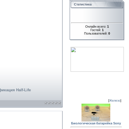
Статистика
Онлайн всего:
1
Гостей:
1
Пользователей:
0
кация Half-Life
[
Железо
]
Биологическая батарейка Sony