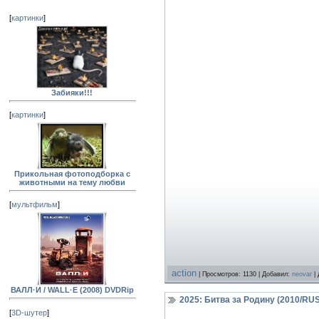
[
картинки
]
Забияки!!!
[
картинки
]
Прикольная фотоподборка с
животными на тему любви
[
мультфильм
]
action
| Просмотров: 1130 | Добавил:
neovar
| 
ВАЛЛ·И / WALL·E (2008) DVDRip
2025: Битва за Родину (2010/RUS
[
3D-шутер
]