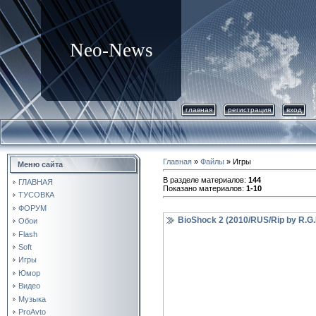
Neo-News
главная
регистрация
вход
Главная
»
Файлы
» Игры
Меню сайта
В разделе материалов
:
144
ГЛАВНАЯ
Показано материалов
:
1-10
ТУСОВКА
ФОРУМ
BioShock 2 (2010/RUS/Rip by R.G
Обои
Flash
Soft
Игры
Юмор
Видео
Музыка
ProAvto