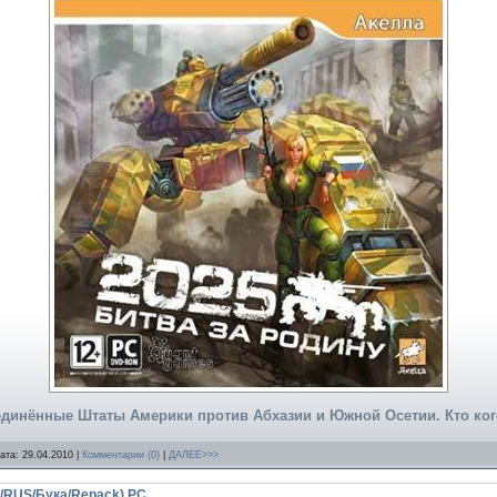
динённые Штаты Америки против Абхазии и Южной Осетии. Кто ког
Дата:
29.04.2010
|
Комментарии (0)
|
ДАЛЕЕ>>>
008/RUS/Бука/Repack) PC