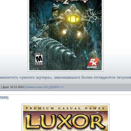
менитого «умного шутера», завоевавшего более пятидесяти титулов 
r
| Дата:
10.12.2010
|
Комментарии (40)
|
ДАЛЕЕ>>>
2009)