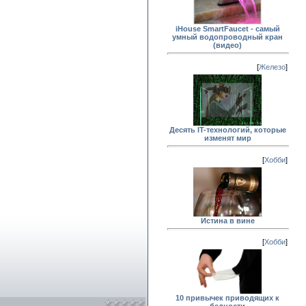
iHouse SmartFaucet - самый
умный водопроводный кран
(видео)
[
Железо
]
Десять IT-технологий, которые
изменят мир
[
Хобби
]
Истина в вине
[
Хобби
]
10 привычек приводящих к