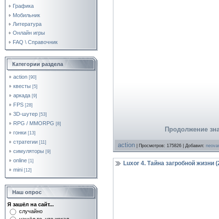
Графика
Мобильник
Литература
Онлайн игры
FAQ \ Справочник
Категории раздела
action
[90]
квесты
[5]
аркада
[9]
FPS
[28]
3D-шутер
[53]
RPG / MMORPG
[8]
Продолжение зна
гонки
[13]
стратегии
[11]
action
| Просмотров: 175826 | Добавил:
neova
симуляторы
[9]
online
[1]
Luxor 4. Тайна загробной жизни (
mini
[12]
Наш опрос
Я зашёл на сайт...
случайно