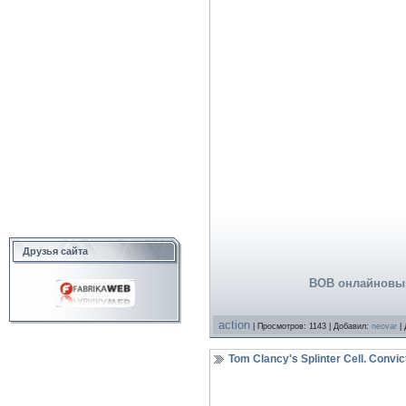
Друзья сайта
ВОВ онлайновый
action
| Просмотров: 1143 | Добавил:
neovar
| 
Tom Clancy's Splinter Cell. Conv