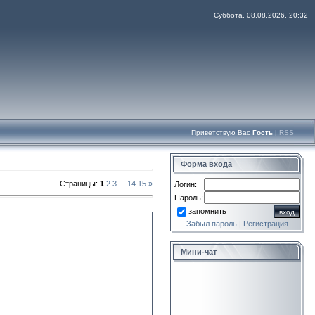
Суббота, 08.08.2026, 20:32
Приветствую Вас
Гость
|
RSS
Форма входа
Страницы
:
1
2
3
...
14
15
»
Логин:
Пароль:
запомнить
Забыл пароль
|
Регистрация
Мини-чат