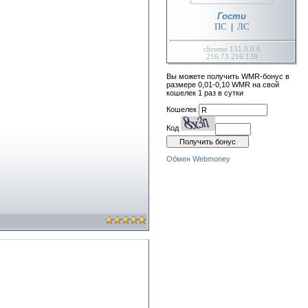
Гости
ПС
|
ЛС
chrome 131.0.0.0
216.73.216.128
Вы можете получить WMR-бонус в
размере 0,01-0,10 WMR на свой
кошелек 1 раз в сутки
Кошелек
Код
Обмен Webmoney