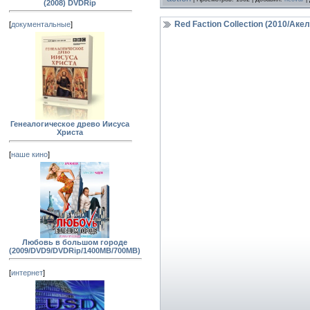
(2008) DVDRip
Red Faction Collection (2010/Ак
[
документальные
]
Генеалогическое древо Иисуса
Христа
[
наше кино
]
Любовь в большом городе
(2009/DVD9/DVDRip/1400MB/700MB)
[
интернет
]