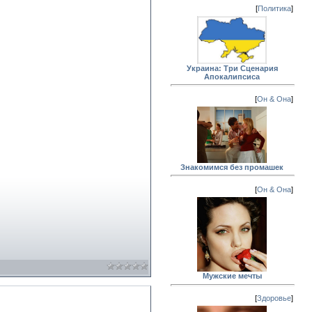
[
Политика
]
Украина: Три Сценария
Апокалипсиса
[
Он & Она
]
Знакомимся без промашек
[
Он & Она
]
Мужские мечты
[
Здоровье
]