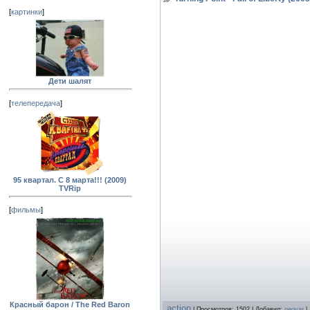
[
картинки
]
Дети шалят
[
телепередача
]
95 квартал. С 8 марта!!! (2009)
TVRip
[
фильмы
]
Красный барон / The Red Baron
action
| Просмотров: 1502 | Добавил:
neovar
|