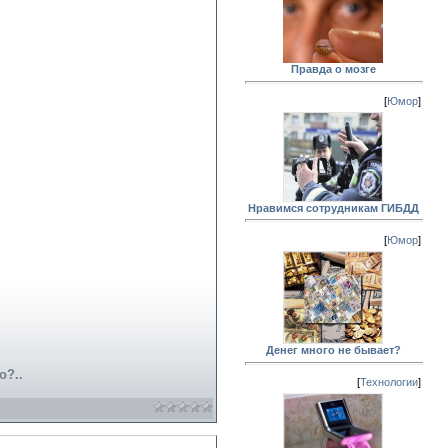
Правда о мозге
[
Юмор
]
Нравимся сотрудникам ГИБДД
[
Юмор
]
Денег много не бывает?
о?..
[
Технологии
]