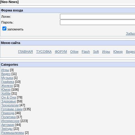
[
Neo-News
]
Форма входа
Логин:
Пароль:
запомнить
Забыл
Меню сайта
ГЛАВНАЯ
ТУСОВКА
ФОРУМ
Обои
Flash
Soft
Игры
Юмор
Виде
Categories
Игры
[3]
Видео
[11]
Музыка
[1]
Графика
[10]
Железо
[23]
Юмор
[106]
Хобби
[31]
Он & Она
[78]
Здоровье
[59]
Технологии
[47]
Готовим сами
[135]
Природа
[46]
Политика
[17]
Интересное
[223]
Автомир
[44]
Звёзды
[22]
Размышлизмы
[2]