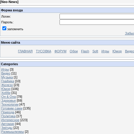
[
Neo-News
]
Форма входа
Логин:
Пароль:
запомнить
Забыл
Меню сайта
ГЛАВНАЯ
ТУСОВКА
ФОРУМ
Обои
Flash
Soft
Игры
Юмор
Виде
Categories
Игры
[3]
Видео
[11]
Музыка
[1]
Графика
[10]
Железо
[23]
Юмор
[106]
Хобби
[31]
Он & Она
[78]
Здоровье
[59]
Технологии
[47]
Готовим сами
[135]
Природа
[46]
Политика
[17]
Интересное
[223]
Автомир
[44]
Звёзды
[22]
Размышлизмы
[2]