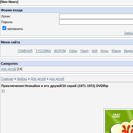
[
Neo-News
]
Форма входа
Логин:
Пароль:
запомнить
Забыл
Меню сайта
ГЛАВНАЯ
ТУСОВКА
ФОРУМ
Обои
Flash
Soft
Игры
Юмор
Виде
Categories
для детей
[14]
Главная
»
Файлы
»
Для детей
»
для детей
Приключения Незнайки и его друзей/10 серий (1971-1972) DVDRip
[ ]