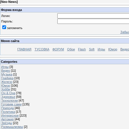
[
Neo-News
]
Форма входа
Логин:
Пароль:
запомнить
Забыл
Меню сайта
ГЛАВНАЯ
ТУСОВКА
ФОРУМ
Обои
Flash
Soft
Игры
Юмор
Виде
Categories
Игры
[3]
Видео
[11]
Музыка
[1]
Графика
[10]
Железо
[23]
Юмор
[106]
Хобби
[31]
Он & Она
[78]
Здоровье
[59]
Технологии
[47]
Готовим сами
[135]
Природа
[46]
Политика
[17]
Интересное
[223]
Автомир
[44]
Звёзды
[22]
Размышлизмы
[2]