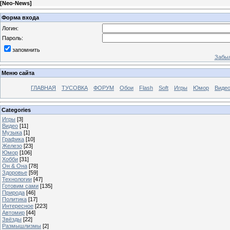
[
Neo-News
]
Форма входа
Логин:
Пароль:
запомнить
Забыл
Меню сайта
ГЛАВНАЯ
ТУСОВКА
ФОРУМ
Обои
Flash
Soft
Игры
Юмор
Виде
Categories
Игры
[3]
Видео
[11]
Музыка
[1]
Графика
[10]
Железо
[23]
Юмор
[106]
Хобби
[31]
Он & Она
[78]
Здоровье
[59]
Технологии
[47]
Готовим сами
[135]
Природа
[46]
Политика
[17]
Интересное
[223]
Автомир
[44]
Звёзды
[22]
Размышлизмы
[2]