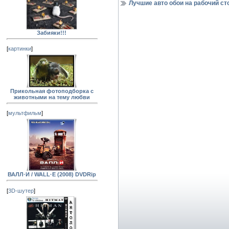
Лучшие авто обои на рабочий сто
Забияки!!!
[
картинки
]
Прикольная фотоподборка с
животными на тему любви
[
мультфильм
]
ВАЛЛ·И / WALL·E (2008) DVDRip
[
3D-шутер
]