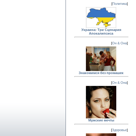
[
Политика
]
Украина: Три Сценария
Апокалипсиса
[
Он & Она
]
Знакомимся без промашек
[
Он & Она
]
Мужские мечты
[
Здоровье
]