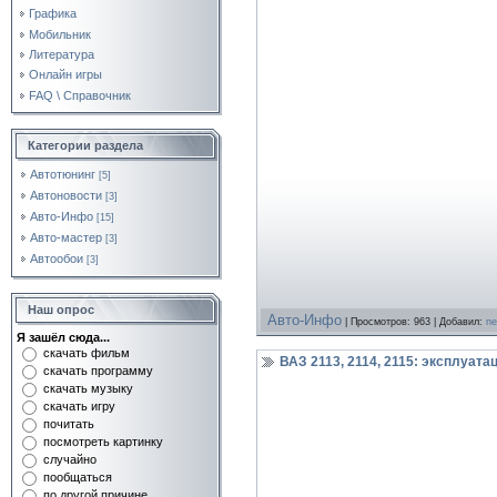
Графика
Мобильник
Литература
Онлайн игры
FAQ \ Справочник
Категории раздела
Автотюнинг
[5]
Автоновости
[3]
Авто-Инфо
[15]
Авто-мастер
[3]
Автообои
[3]
Наш опрос
Авто-Инфо
| Просмотров: 963 | Добавил:
ne
Я зашёл сюда...
скачать фильм
ВАЗ 2113, 2114, 2115: эксплуата
скачать программу
скачать музыку
скачать игру
почитать
посмотреть картинку
случайно
пообщаться
по другой причине