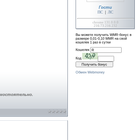
Гости
ПС
|
ЛС
chrome 131.0.0.0
216.73.216.232
Вы можете получить WMR-бонус в
размере 0,01-0,10 WMR на свой
кошелек 1 раз в сутки
Кошелек
Код
Обмен Webmoney
амостоятельно.