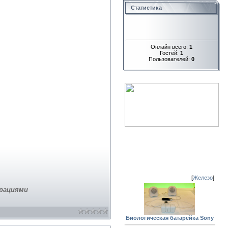
Статистика
Онлайн всего:
1
Гостей:
1
Пользователей:
0
[
Железо
]
трациями
Биологическая батарейка Sony