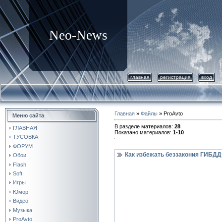
Neo-News
главная
регистрация
вход
Главная
»
Файлы
» ProAvto
Меню сайта
В разделе материалов
:
28
ГЛАВНАЯ
Показано материалов
:
1-10
ТУСОВКА
ФОРУМ
Как избежать беззакония ГИБДД
Обои
Flash
Soft
Игры
Юмор
Видео
Музыка
ProAvto