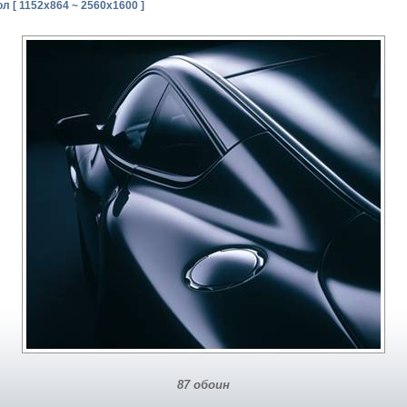
л [ 1152x864 ~ 2560x1600 ]
87 обоин