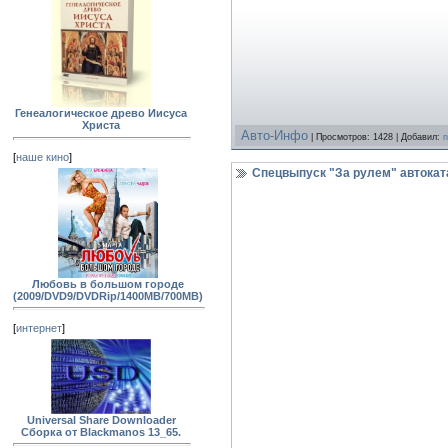
Генеалогическое древо Иисуса
Христа
Авто-Инфо
| Просмотров: 1428 | Добавил:
n
[
наше кино
]
Спецвыпуск "За рулем" автоката
Любовь в большом городе
(2009/DVD9/DVDRip/1400MB/700MB)
[
интернет
]
Universal Share Downloader
Сборка от Blackmanos 13_65.