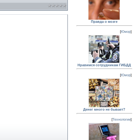
Правда о мозге
[
Юмор
]
Нравимся сотрудникам ГИБДД
[
Юмор
]
Денег много не бывает?
[
Технологии
]