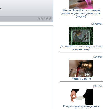
е
iHouse SmartFaucet - самый
умный водопроводный кран
(видео)
[
Железо
]
Десять IT-технологий, которые
изменят мир
[
Хобби
]
Истина в вине
[
Хобби
]
10 привычек приводящих к