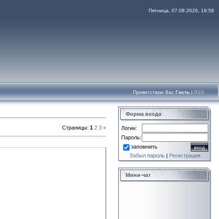
Пятница, 07.08.2026, 19:58
Приветствую Вас
Гость
|
RSS
Форма входа
Страницы
:
1
2
3
»
Логин:
Пароль:
запомнить
Забыл пароль
|
Регистрация
Мини-чат