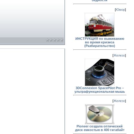
бедности
[
Юмор
]
ИНСТРУКЦИЯ по выживанию
во время кризиса
(Разбирательство)
[
Железо
]
3DConnexion SpacePilot Pro –
ультрафункциональная мышь
[
Железо
]
Pioneer создала оптический
диск емкостью в 400 гигабайт