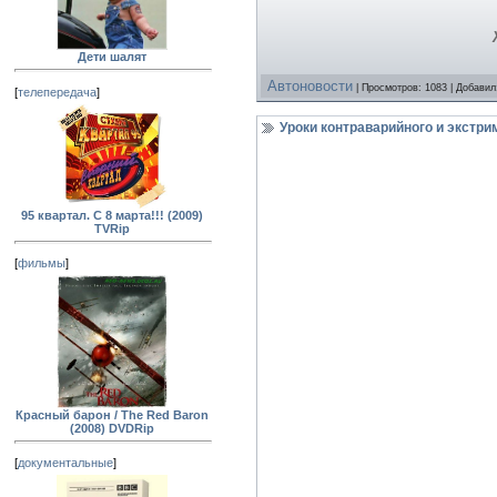
Дети шалят
Автоновости
| Просмотров: 1083 | Добави
[
телепередача
]
Уроки контраварийного и экстри
95 квартал. С 8 марта!!! (2009)
TVRip
[
фильмы
]
Красный барон / The Red Baron
(2008) DVDRip
[
документальные
]