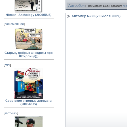
Автообои
| Просмотров: 1495 | Добавил:
neo
Hitman: Anthology (2009/RUS)
Автомир №30 (20 июля 2009)
[
всё смешное
]
Старые, добрые анекдоты про
Штирлица)))
[
mini
]
Советские игровые автоматы
(2009/RUS)
[
картинки
]