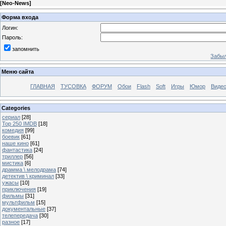
[
Neo-News
]
Форма входа
Логин:
Пароль:
запомнить
Забыл
Меню сайта
ГЛАВНАЯ
ТУСОВКА
ФОРУМ
Обои
Flash
Soft
Игры
Юмор
Виде
Categories
сериал
[28]
Top 250 IMDB
[18]
комедия
[99]
боевик
[61]
наше кино
[61]
фантастика
[24]
триллер
[56]
мистика
[6]
драмма \ мелодрама
[74]
детектив \ криминал
[33]
ужасы
[10]
приключения
[19]
фильмы
[31]
мультфильм
[15]
документальные
[37]
телепередача
[30]
разное
[17]