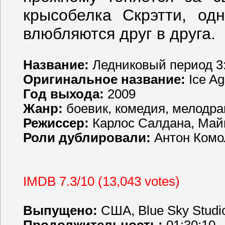
крысобелка Скрэтти, од
влюбляются друг в друга.
Название:
Ледниковый период 3
Оригинальное название:
Ice Ag
Год выхода:
2009
Жанр:
боевик, комедия, мелодр
Режиссер:
Карлос Салдана, Май
Роли дублировали:
Антон Комо
IMDB 7.3/10 (13,043 votes)
Выпущено:
США, Blue Sky Studi
Продолжительность:
01:30:10